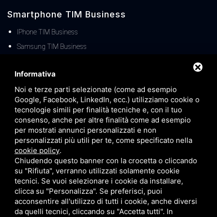
Smartphone TIM Business
IPhone TIM Business
Samsung TIM Business
Offerte TIM Business
Informativa
Noi e terze parti selezionate (come ad esempio
Offerte TIM Business Fisso
Google, Facebook, LinkedIn, ecc.) utilizziamo cookie o
Offerte TIM Business MOBILE
tecnologie simili per finalità tecniche e, con il tuo
TIM Business Centralino Cloud
consenso, anche per altre finalità come ad esempio
per mostrati annunci personalizzati e non
Offerte TIM Unica Business
personalizzati più utili per te, come specificato nella
Servizio Denat TIM Business
cookie policy
.
Chiudendo questo banner con la crocetta o cliccando
TIM BUSINESS 5G
su "Rifiuta", verranno utilizzati solamente cookie
TIM Business Servizi IT
tecnici. Se vuoi selezionare i cookie da installare,
clicca su "Personalizza". Se preferisci, puoi
Offerte TIM Business Voucher FIBRA
acconsentire all'utilizzo di tutti i cookie, anche diversi
Offerta TIM Energia
da quelli tecnici, cliccando su "Accetta tutti". In