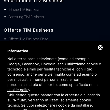
Smartphone TIM Business
IPhone TIM Business
Samsung TIM Business
Offerte TIM Business
Offerte TIM Business Fisso
Offerte TIM Business MOBILE
Informativa
TIM Business Centralino Cloud
Noi e terze parti selezionate (come ad esempio
Offerte TIM Unica Business
Google, Facebook, LinkedIn, ecc.) utilizziamo cookie o
Servizio Denat TIM Business
tecnologie simili per finalità tecniche e, con il tuo
consenso, anche per altre finalità come ad esempio
TIM BUSINESS 5G
per mostrati annunci personalizzati e non
TIM Business Servizi IT
personalizzati più utili per te, come specificato nella
cookie policy
.
Offerte TIM Business Voucher FIBRA
Chiudendo questo banner con la crocetta o cliccando
Offerta TIM Energia
su "Rifiuta", verranno utilizzati solamente cookie
tecnici. Se vuoi selezionare i cookie da installare,