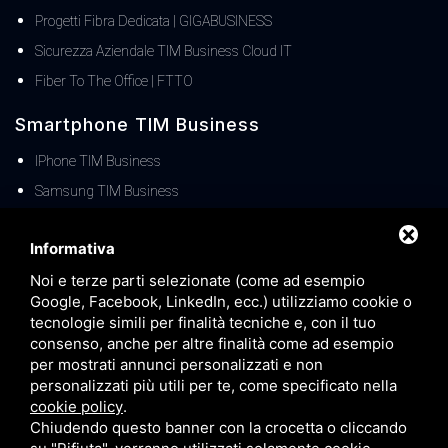
Progetti Fibra Dedicata | GIGABUSINESS
Sicurezza Aziendale TIM Business Cloud IT
Fiber To The Office | FTTO
Smartphone TIM Business
IPhone TIM Business
Samsung TIM Business
Offerte TIM Business
Informativa
Noi e terze parti selezionate (come ad esempio
Offerte TIM Business Fisso
Google, Facebook, LinkedIn, ecc.) utilizziamo cookie o
Offerte TIM Business MOBILE
tecnologie simili per finalità tecniche e, con il tuo
TIM Business Centralino Cloud
consenso, anche per altre finalità come ad esempio
per mostrati annunci personalizzati e non
Offerte TIM Unica Business
personalizzati più utili per te, come specificato nella
Servizio Denat TIM Business
cookie policy
.
Chiudendo questo banner con la crocetta o cliccando
TIM BUSINESS 5G