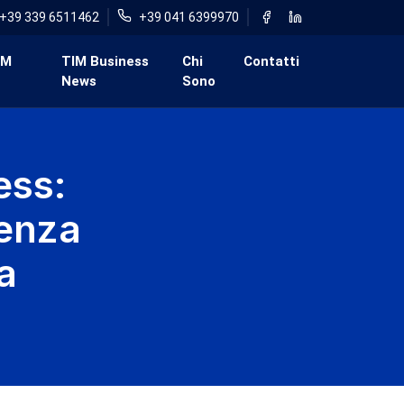
+39 339 6511462
+39 041 6399970
IM
TIM Business
Chi
Contatti
News
Sono
ess:
genza
a