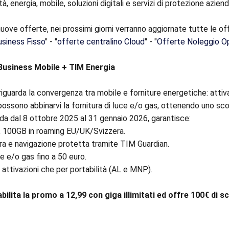
, energia, mobile, soluzioni digitali e servizi di protezione aziend
uove offerte, nei prossimi giorni verranno aggiornate tutte le off
siness Fisso
" - "
offerte centralino Cloud
" - "
Offerte Noleggio O
Business Mobile + TIM Energia
riguarda la convergenza tra mobile e forniture energetiche: atti
possono abbinarvi la fornitura di luce e/o gas, ottenendo uno sco
ida dal 8 ottobre 2025 al 31 gennaio 2026, garantisce:
 5G, 100GB in roaming EU/UK/Svizzera.
tra e navigazione protetta tramite TIM Guardian.
e e/o gas fino a 50 euro.
attivazioni che per portabilità (AL e MNP).
bilita la promo a 12,99 con giga illimitati ed offre 100€ di s