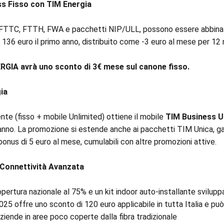
s Fisso con TIM Energia
ia FTTC, FTTH, FWA e pacchetti NIP/ULL, possono essere abbinat
 136 euro il primo anno, distribuito come -3 euro al mese per 12 
NERGIA avrà uno sconto di 3€ mese sul canone fisso.
ia
nte (fisso + mobile Unlimited) ottiene il mobile
TIM Business Un
 anno. La promozione si estende anche ai pacchetti TIM Unica, ga
bonus di 5 euro al mese, cumulabili con altre promozioni attive.
Connettività Avanzata
ertura nazionale al 75% e un kit indoor auto-installante sviluppa
 offre uno sconto di 120 euro applicabile in tutta Italia e può e
aziende in aree poco coperte dalla fibra tradizionale