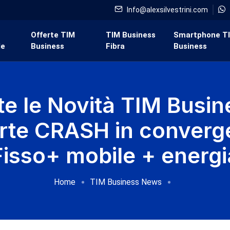
Info@alexsilvestrini.com
i
Offerte TIM
TIM Business
Smartphone T
de
Business
Fibra
Business
te le Novità TIM Busin
rte CRASH in conver
Fisso+ mobile + energi
Home
TIM Business News