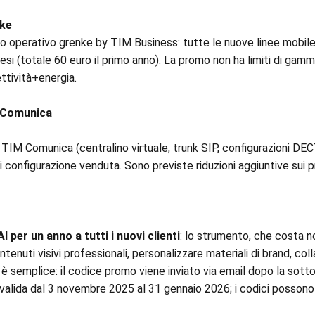
ke
io operativo grenke by TIM Business: tutte le nuove linee mobil
si (totale 60 euro il primo anno). La promo non ha limiti di gam
ttività+energia.
d Comunica
i TIM Comunica (centralino virtuale, trunk SIP, configurazioni D
i configurazione venduta. Sono previste riduzioni aggiuntive sui p
per un anno a tutti i nuovi clienti
: lo strumento, che costa 
tenuti visivi professionali, personalizzare materiali di brand, col
e è semplice: il codice promo viene inviato via email dopo la sott
 valida dal 3 novembre 2025 al 31 gennaio 2026; i codici possono 