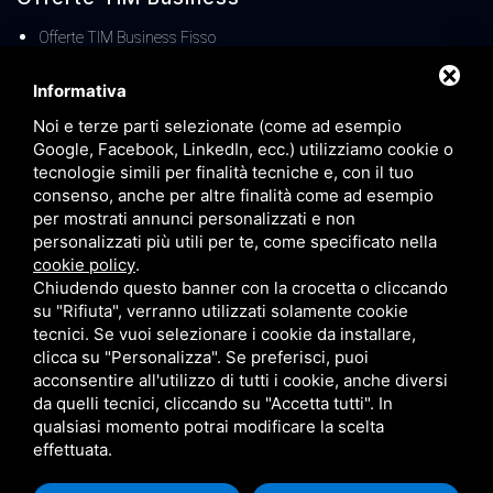
Offerte TIM Business Fisso
Offerte TIM Business MOBILE
Informativa
TIM Business Centralino Cloud
Noi e terze parti selezionate (come ad esempio
Offerte TIM Unica Business
Google, Facebook, LinkedIn, ecc.) utilizziamo cookie o
Servizio Denat TIM Business
tecnologie simili per finalità tecniche e, con il tuo
consenso, anche per altre finalità come ad esempio
TIM BUSINESS 5G
per mostrati annunci personalizzati e non
TIM Business Servizi IT
personalizzati più utili per te, come specificato nella
cookie policy
.
Offerte TIM Business Voucher FIBRA
Chiudendo questo banner con la crocetta o cliccando
Offerta TIM Energia
su "Rifiuta", verranno utilizzati solamente cookie
tecnici. Se vuoi selezionare i cookie da installare,
clicca su "Personalizza". Se preferisci, puoi
acconsentire all'utilizzo di tutti i cookie, anche diversi
da quelli tecnici, cliccando su "Accetta tutti". In
qualsiasi momento potrai modificare la scelta
effettuata.