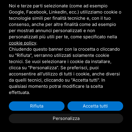
Progetti Fibra Dedicata | GIGABUSINESS
Noi e terze parti selezionate (come ad esempio
Sicurezza Aziendale TIM Business Cloud IT
Google, Facebook, LinkedIn, ecc.) utilizziamo cookie o
tecnologie simili per finalità tecniche e, con il tuo
Fiber To The Office | FTTO
consenso, anche per altre finalità come ad esempio
per mostrati annunci personalizzati e non
Smartphone TIM Business
personalizzati più utili per te, come specificato nella
cookie policy
.
IPhone TIM Business
Chiudendo questo banner con la crocetta o cliccando
Samsung TIM Business
su "Rifiuta", verranno utilizzati solamente cookie
tecnici. Se vuoi selezionare i cookie da installare,
clicca su "Personalizza". Se preferisci, puoi
Offerte TIM Business
acconsentire all'utilizzo di tutti i cookie, anche diversi
Offerte TIM Business Fisso
da quelli tecnici, cliccando su "Accetta tutti". In
qualsiasi momento potrai modificare la scelta
Offerte TIM Business MOBILE
effettuata.
TIM Business Centralino Cloud
Offerte TIM Unica Business
Rifiuta
Accetta tutti
Servizio Denat TIM Business
Personalizza
TIM BUSINESS 5G
TIM Business Servizi IT