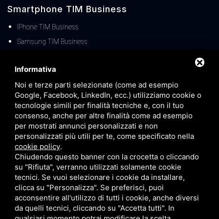
Smartphone TIM Business
IPhone TIM Business
Samsung TIM Business
Offerte TIM Business
Informativa
Noi e terze parti selezionate (come ad esempio
Offerte TIM Business Fisso
Google, Facebook, LinkedIn, ecc.) utilizziamo cookie o
Offerte TIM Business MOBILE
tecnologie simili per finalità tecniche e, con il tuo
TIM Business Centralino Cloud
consenso, anche per altre finalità come ad esempio
per mostrati annunci personalizzati e non
Offerte TIM Unica Business
personalizzati più utili per te, come specificato nella
Servizio Denat TIM Business
cookie policy
.
Chiudendo questo banner con la crocetta o cliccando
TIM BUSINESS 5G
su "Rifiuta", verranno utilizzati solamente cookie
TIM Business Servizi IT
tecnici. Se vuoi selezionare i cookie da installare,
clicca su "Personalizza". Se preferisci, puoi
Offerte TIM Business Voucher FIBRA
acconsentire all'utilizzo di tutti i cookie, anche diversi
Offerta TIM Energia
da quelli tecnici, cliccando su "Accetta tutti". In
qualsiasi momento potrai modificare la scelta