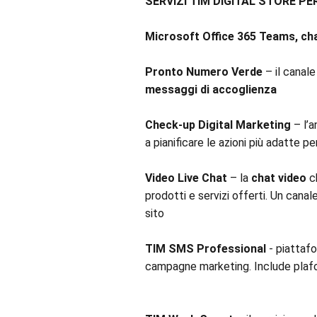
SERVIZI TIM DIGITAL STORE PE
Microsoft Office 365 Teams, chat
Pronto Numero Verde
– il canale
messaggi di accoglienza
Check-up Digital Marketing
– l’a
a pianificare le azioni più adatte p
Video Live Chat
– la
chat video
ch
prodotti e servizi offerti. Un cana
sito
TIM SMS Professional
- piattafo
campagne marketing. Include plafon