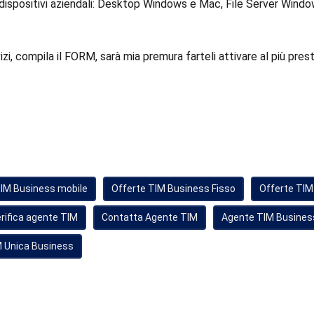
 dispositivi aziendali: Desktop Windows e Mac, File Server Wind
izi, compila il FORM, sarà mia premura farteli attivare al più pres
TIM Business mobile
Offerte TIM Business Fisso
Offerte TIM
rifica agente TIM
Contatta Agente TIM
Agente TIM Busines
 Unica Business