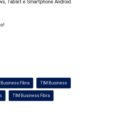
ows, Tablet e Smartphone Android.
to!
 Business Fibra
TIM Business
s
TIM Business Fibra