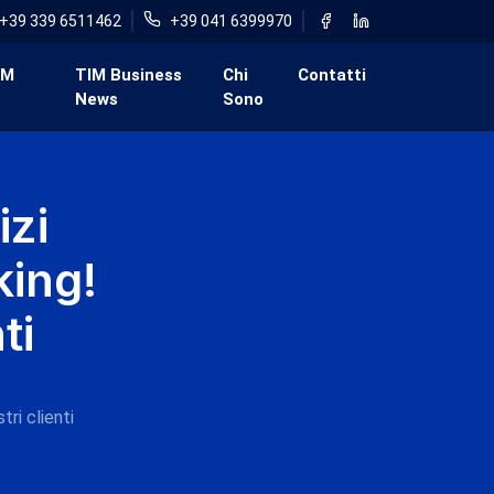
+39 339 6511462
+39 041 6399970
IM
TIM Business
Chi
Contatti
News
Sono
izi
king!
ti
tri clienti