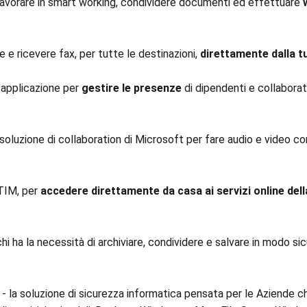
r lavorare in smart working, condividere documenti ed effettuare
e e ricevere fax, per tutte le destinazioni,
direttamente dalla tu
l’applicazione per
gestire le presenze
di dipendenti e collaborato
 soluzione di collaboration di Microsoft per fare audio e video
 TIM, per
accedere direttamente da casa ai servizi online de
hi ha la necessità di archiviare, condividere e salvare in modo sicur
.
y
- la soluzione di sicurezza informatica pensata per le Aziende c