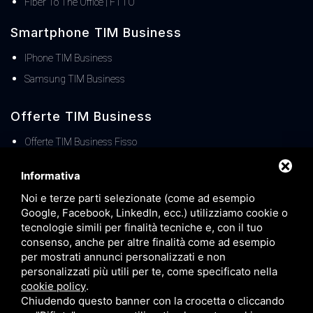
Fiber To The Office | FTTO
Smartphone TIM Business
IPhone TIM Business
Samsung TIM Business
Offerte TIM Business
Offerte TIM Business Fisso
Offerte TIM Business MOBILE
Informativa
TIM Business Centralino Cloud
Noi e terze parti selezionate (come ad esempio
Offerte TIM Unica Business
Google, Facebook, LinkedIn, ecc.) utilizziamo cookie o
Servizio Denat TIM Business
tecnologie simili per finalità tecniche e, con il tuo
consenso, anche per altre finalità come ad esempio
TIM BUSINESS 5G
per mostrati annunci personalizzati e non
TIM Business Servizi IT
personalizzati più utili per te, come specificato nella
cookie policy
.
Offerte TIM Business Voucher FIBRA
Chiudendo questo banner con la crocetta o cliccando
Offerta TIM Energia