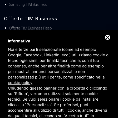
Samsung TIM Business
Offerte TIM Business
Offerte TIM Business Fisso
Offerte TIM Business MOBILE
Informativa
TIM Business Centralino Cloud
Noi e terze parti selezionate (come ad esempio
Offerte TIM Unica Business
Google, Facebook, LinkedIn, ecc.) utilizziamo cookie o
Servizio Denat TIM Business
tecnologie simili per finalità tecniche e, con il tuo
consenso, anche per altre finalità come ad esempio
TIM BUSINESS 5G
per mostrati annunci personalizzati e non
TIM Business Servizi IT
personalizzati più utili per te, come specificato nella
cookie policy
.
Offerte TIM Business Voucher FIBRA
Chiudendo questo banner con la crocetta o cliccando
Offerta TIM Energia
su "Rifiuta", verranno utilizzati solamente cookie
tecnici. Se vuoi selezionare i cookie da installare,
clicca su "Personalizza". Se preferisci, puoi
acconsentire all'utilizzo di tutti i cookie, anche diversi
da quelli tecnici, cliccando su "Accetta tutti". In