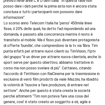
previsti nelle aree C e D dell’Italia. “In questa fase non
posso dare i dati perché la prima asta non è ancora stata
conclusa e tutti i partecipanti non possono dare
informazioni”.
Lo scorso anno Telecom Italia ha ‘perso’ 450mila linee
fisse, il 20% delle quali, ha detto l’ad rispondendo ad una
domanda, è passato alla concorrenza mentre il resto è
transitato al mobile. Ma il fisso può diventare protagonista
di offerte ‘bundle’, che comprendono la la tv via fibra. Tim
punta infatti per attrarre nuovi clienti su TimVision, l’Iptv
del gruppo:”è un driver per attrarre nuova clientela, anche lo
sport serve per questo obiettivo; abbiamo trattative in
corso ma non posso svelare di più”. Cattaneo, citando
l’accordo di TimVision con RaiCinema per la trasmissione in
esclusiva di venti film prodotti da viale Mazzini, ha ribadito
la volontà di “riuscire a fare produzioni, di entrare nel
settore”. Anche per questo è stata creata la società
perché altrimenti “Tim non poteva fare una cosa del
genere, cosi’ è stato creato un soggetto a sè, agile e