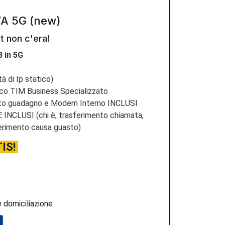
WA 5G (new)
t non c'era!
 in 5G
tà di Ip statico)
ico TIM Business Specializzato
lto guadagno e Modem Interno INCLUSI
INCLUSI (chi è, trasferimento chiamata,
ferimento causa guasto)
TIS!
 domiciliazione