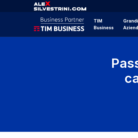
TIM
Grand
Business
Azien
Pas
c