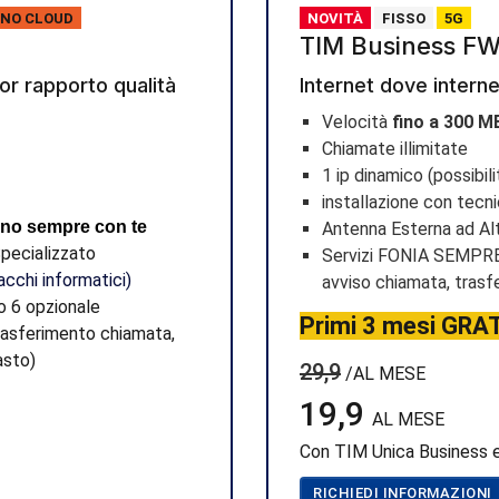
NO CLOUD
NOVITÀ
FISSO
5G
TIM Business F
ior rapporto qualità
Internet dove interne
Velocità
fino a 300 MB
Chiamate illimitate
1 ip dinamico (possibili
installazione con tecn
ino sempre con te
Antenna Esterna ad A
pecializzato
Servizi FONIA SEMPRE 
acchi informatici)
avviso chiamata, tras
o 6 opzionale
Primi 3 mesi GRA
rasferimento chiamata,
asto)
29,9
/AL MESE
19,9
AL MESE
Con TIM Unica Business e
RICHIEDI INFORMAZIONI