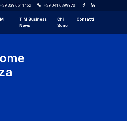
+39 339 6511462
+39 041 6399970
IM
TIM Business
Chi
Contatti
News
Sono
come
za