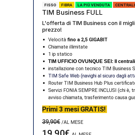
FISSO
FIBRA
LA PIÙ VENDUTA
CENTRALI
TIM Business FULL
L'offerta di TIM Business con il migl
prezzo!
Velocità
fino a 2,5 GIGABIT
Chiamate illimitate
1 ip statico
TIM UFFICIO OVUNQUE SEI: Il central
installazione con tecnico TIM Business S
TIM Safe Web (navighi al sicuro dagli att
Router TIM Business Hub Plus certificat
Servizi FONIA SEMPRE INCLUSI (chi è, t
avviso chiamata, trasferimento causa gu
Primi 3 mesi GRATIS!
39,90€
/AL MESE
19,90€
AL MESE