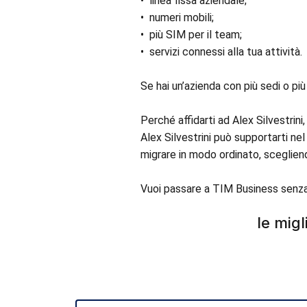
•⁠ ⁠linea fissa aziendale;
•⁠ ⁠numeri mobili;
•⁠ ⁠più SIM per il team;
•⁠ ⁠servizi connessi alla tua attività.
Se hai un’azienda con più sedi o più
Perché affidarti ad Alex Silvestrin
Alex Silvestrini può supportarti ne
migrare in modo ordinato, scegliend
Vuoi passare a TIM Business senza 
le migl