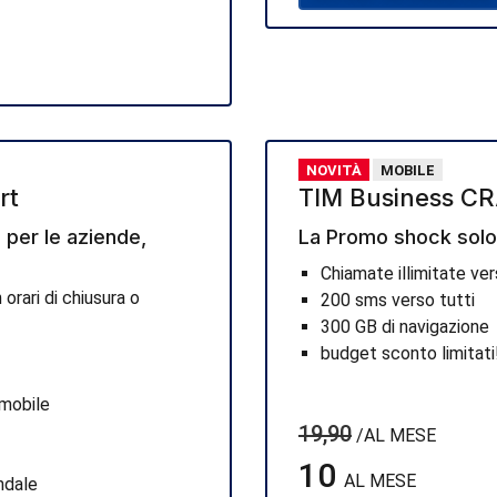
NOVITÀ
MOBILE
rt
TIM Business C
s per le aziende,
La Promo shock solo
Chiamate illimitate ver
orari di chiusura o
200 sms verso tutti
300 GB di navigazione
budget sconto limitati
 mobile
19,90
/AL MESE
10
AL MESE
ndale