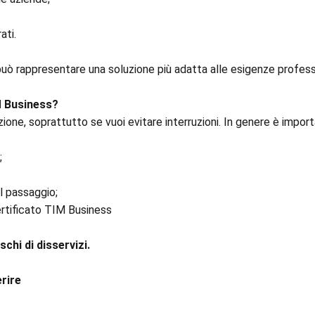
ati.
può rappresentare una soluzione più adatta alle esigenze professi
M Business?
ione, soprattutto se vuoi evitare interruzioni. In genere è import
;
il passaggio;
certificato TIM Business
chi di disservizi.
rire