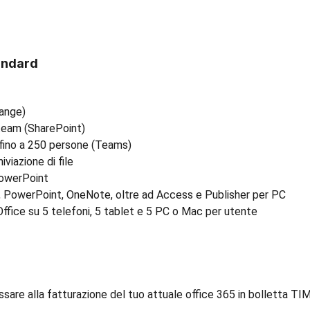
andard
hange)
 team (SharePoint)
 fino a 250 persone (Teams)
viazione di file
PowerPoint
l, PowerPoint, OneNote, oltre ad Access e Publisher per PC
Office su 5 telefoni, 5 tablet e 5 PC o Mac per utente
ssare alla fatturazione del tuo attuale office 365 in bolletta TI