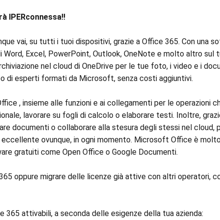
arà IPERconnessa!!
ue vai, su tutti i tuoi dispositivi, grazie a Office 365. Con una s
 di Word, Excel, PowerPoint, Outlook, OneNote e molto altro sul
chiviazione nel cloud di OneDrive per le tue foto, i video e i doc
o di esperti formati da Microsoft, senza costi aggiuntivi.
fice , insieme alle funzioni e ai collegamenti per le operazioni
nale, lavorare su fogli di calcolo o elaborare testi. Inoltre, graz
care documenti o collaborare alla stesura degli stessi nel cloud,
ro eccellente ovunque, in ogni momento. Microsoft Office è molto
tware gratuiti come Open Office o Google Documenti.
65 oppure migrare delle licenze già attive con altri operatori, cos
e 365 attivabili, a seconda delle esigenze della tua azienda: