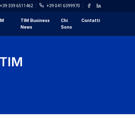
+39 339 6511462
+39 041 6399970
IM
TIM Business
Chi
Contatti
News
Sono
 TIM