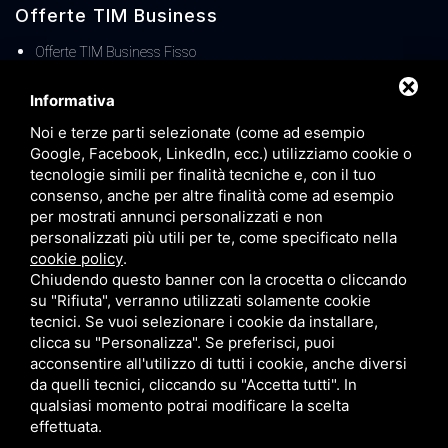
Offerte TIM Business
Offerte TIM Business Fisso
Offerte TIM Business MOBILE
Informativa
TIM Business Centralino Cloud
Noi e terze parti selezionate (come ad esempio
Offerte TIM Unica Business
Google, Facebook, LinkedIn, ecc.) utilizziamo cookie o
Servizio Denat TIM Business
tecnologie simili per finalità tecniche e, con il tuo
consenso, anche per altre finalità come ad esempio
TIM BUSINESS 5G
per mostrati annunci personalizzati e non
TIM Business Servizi IT
personalizzati più utili per te, come specificato nella
cookie policy
.
Offerte TIM Business Voucher FIBRA
Chiudendo questo banner con la crocetta o cliccando
Offerta TIM Energia
su "Rifiuta", verranno utilizzati solamente cookie
tecnici. Se vuoi selezionare i cookie da installare,
clicca su "Personalizza". Se preferisci, puoi
acconsentire all'utilizzo di tutti i cookie, anche diversi
da quelli tecnici, cliccando su "Accetta tutti". In
qualsiasi momento potrai modificare la scelta
effettuata.