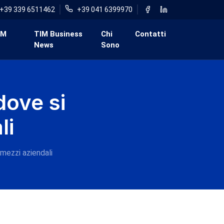
+39 339 6511462
+39 041 6399970
IM
TIM Business
Chi
Contatti
News
Sono
dove si
li
mezzi aziendali