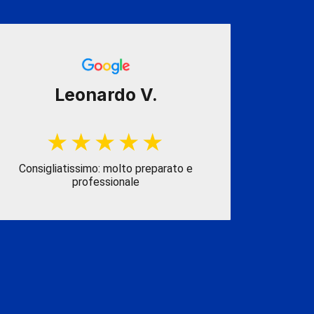
Leonardo V.
Consigliatissimo: molto preparato e
Consigliat
professionale
elevata 