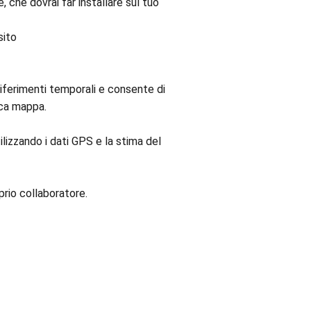
, che dovrai far installare sul tuo
sito
riferimenti temporali e consente di
ica mappa.
izzando i dati GPS e la stima del
prio collaboratore.