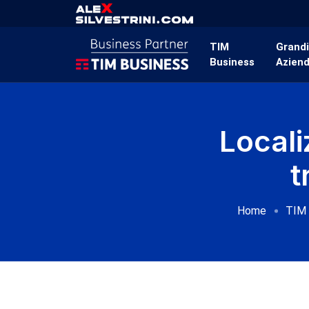
TIM
Grand
Business
Azien
Locali
t
Home
TIM 