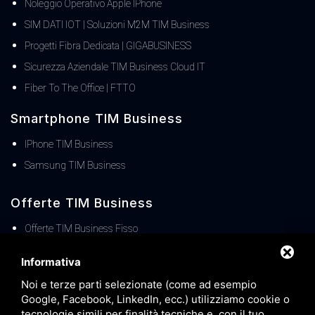
Noleggio Operativo Apple IPhone
SIM DATI IOT | Soluzioni M2M TIM Business
Progetti Fibra Dedicata | GIGABUSINESS
Sicurezza Aziendale TIM Business Cloud IT
Fiber To The Office | FTTO
Smartphone TIM Business
IPhone TIM Business
Samsung TIM Business
Offerte TIM Business
Offerte TIM Business Fisso
Offerte TIM Business MOBILE
Informativa
TIM Business Centralino Cloud
Noi e terze parti selezionate (come ad esempio
Offerte TIM Unica Business
Google, Facebook, LinkedIn, ecc.) utilizziamo cookie o
Servizio Denat TIM Business
tecnologie simili per finalità tecniche e, con il tuo