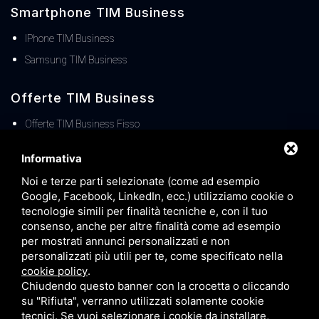
Smartphone TIM Business
IPhone TIM Business
Samsung TIM Business
Offerte TIM Business
Offerte TIM Business Fisso
Offerte TIM Business MOBILE
Informativa
TIM Business Centralino Cloud
Noi e terze parti selezionate (come ad esempio
Offerte TIM Unica Business
Google, Facebook, LinkedIn, ecc.) utilizziamo cookie o
Servizio Denat TIM Business
tecnologie simili per finalità tecniche e, con il tuo
consenso, anche per altre finalità come ad esempio
TIM BUSINESS 5G
per mostrati annunci personalizzati e non
TIM Business Servizi IT
personalizzati più utili per te, come specificato nella
cookie policy
.
Offerte TIM Business Voucher FIBRA
Chiudendo questo banner con la crocetta o cliccando
Offerta TIM Energia
su "Rifiuta", verranno utilizzati solamente cookie
tecnici. Se vuoi selezionare i cookie da installare,