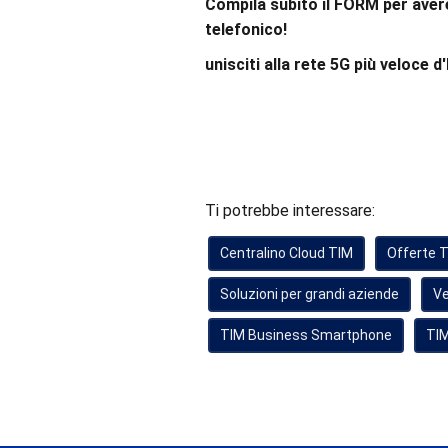
Compila subito il FORM per aver
telefonico!
unisciti alla rete 5G più veloce d'I
Ti potrebbe interessare:
Centralino Cloud TIM
Offerte 
Soluzioni per grandi aziende
Ve
TIM Business Smartphone
TIM