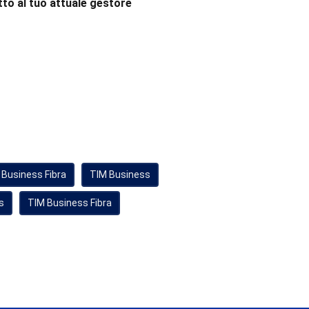
to al tuo attuale gestore
 Business Fibra
TIM Business
s
TIM Business Fibra