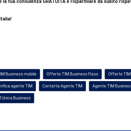
e la tua consulenza GRATUITA e risparmiare da subito rispet
talia!
TIM Business mobile
Offerte TIM Business Fisso
Offerte TIM
rifica agente TIM
Contatta Agente TIM
Agente TIM Busines
 Unica Business