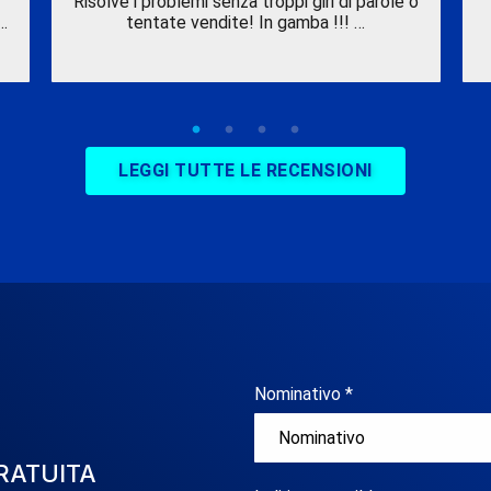
Risolve i problemi senza troppi giri di parole o
…
tentate vendite! In gamba !!! …
LEGGI TUTTE LE RECENSIONI
Nominativo *
RATUITA