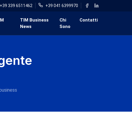
+39 339 6511462
+39 041 6399970
IM
TIM Business
Chi
Contatti
News
Sono
agente
 business