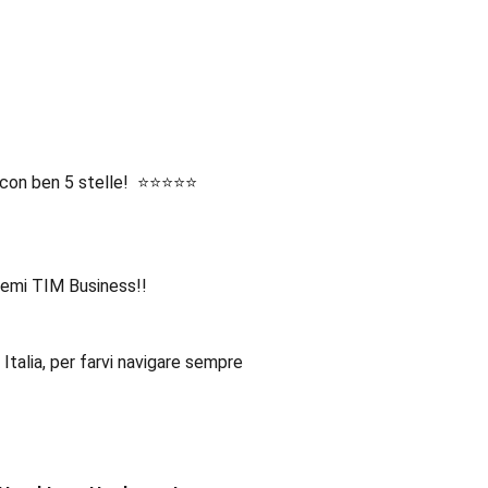
 con ben 5 stelle! ⭐️⭐️⭐️⭐️⭐️
stemi TIM Business!!
Italia, per farvi navigare sempre