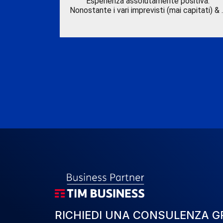
ale sul
Esperienza assolutamente positiva.
nista che s
Nonostante i vari imprevisti (mai capitati) & 
RICHIEDI UNA CONSULENZA G