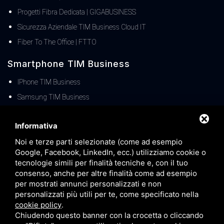
Progetti Fibra Dedicata | GIGABUSINESS
Sicurezza Aziendale TIM Business Cloud IT
Fiber To The Office | FTTO
Smartphone TIM Business
IPhone TIM Business
Samsung TIM Business
Offerte TIM Business
Informativa
Noi e terze parti selezionate (come ad esempio
Offerte TIM Business Fisso
Google, Facebook, LinkedIn, ecc.) utilizziamo cookie o
Offerte TIM Business MOBILE
tecnologie simili per finalità tecniche e, con il tuo
TIM Business Centralino Cloud
consenso, anche per altre finalità come ad esempio
per mostrati annunci personalizzati e non
Offerte TIM Unica Business
personalizzati più utili per te, come specificato nella
Servizio Denat TIM Business
cookie policy
.
Chiudendo questo banner con la crocetta o cliccando
TIM BUSINESS 5G