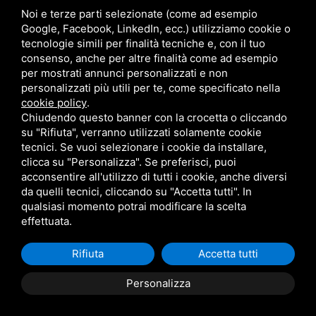
Noi e terze parti selezionate (come ad esempio
Google, Facebook, LinkedIn, ecc.) utilizziamo cookie o
tecnologie simili per finalità tecniche e, con il tuo
consenso, anche per altre finalità come ad esempio
LEGGI TUTTE LE RECENSIONI
per mostrati annunci personalizzati e non
personalizzati più utili per te, come specificato nella
cookie policy
.
Chiudendo questo banner con la crocetta o cliccando
su "Rifiuta", verranno utilizzati solamente cookie
tecnici. Se vuoi selezionare i cookie da installare,
clicca su "Personalizza". Se preferisci, puoi
acconsentire all'utilizzo di tutti i cookie, anche diversi
da quelli tecnici, cliccando su "Accetta tutti". In
qualsiasi momento potrai modificare la scelta
RICHIEDI UNA CONSULENZA
effettuata.
GRATUITA
Rifiuta
Accetta tutti
Compila i campi e sarai ricontattato subito, senza impegno
Personalizza
dall'Agente TIM ALEX SILVESTRINI.