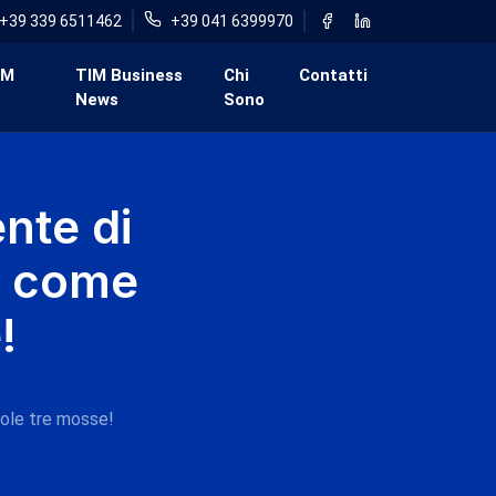
+39 339 6511462
+39 041 6399970
IM
TIM Business
Chi
Contatti
News
Sono
nte di
ai come
!
sole tre mosse!