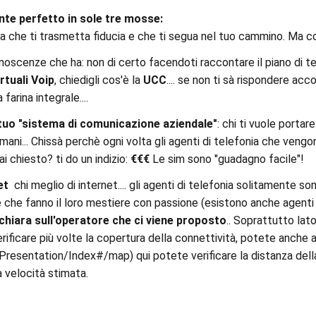
te perfetto in sole tre mosse:
a che ti trasmetta fiducia e che ti segua nel tuo cammino. Ma c
onoscenze che ha: non di certo facendoti raccontare il piano di t
irtuali Voip
, chiedigli cos'è la
UCC
.... se non ti sà rispondere ac
farina integrale....
 tuo "sistema di comunicazione aziendale"
: chi ti vuole portar
ani... Chissà perchè ogni volta gli agenti di telefonia che vengon
 mai chiesto? ti do un indizio:
€€€
Le sim sono "guadagno facile"!
net
chi meglio di internet.... gli agenti di telefonia solitamente sono i
e che fanno il loro mestiere con passione (esistono anche agenti d
chiara sull'operatore che ci viene proposto
.. Soprattutto lat
rificare più volte la copertura della connettività, potete anche 
/Presentation/Index#/map) qui potete verificare la distanza del
a velocità stimata.