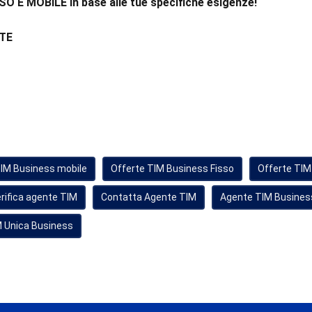
SSO E MOBILE in base alle tue specifiche esigenze!
TE
TIM Business mobile
Offerte TIM Business Fisso
Offerte TIM
rifica agente TIM
Contatta Agente TIM
Agente TIM Busines
 Unica Business