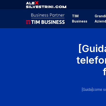
TIM
Grand
Business
Azien
[Guid
telefo
[Guida]come sc