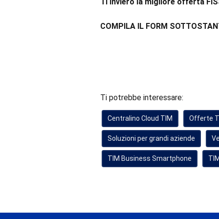
Ti invierò la migliore offerta FI
COMPILA IL FORM SOTTOSTAN
Ti potrebbe interessare:
Centralino Cloud TIM
Offerte 
Soluzioni per grandi aziende
Ve
TIM Business Smartphone
TIM