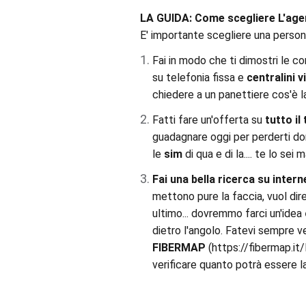
LA GUIDA: Come scegliere L'agen
E' importante scegliere una person
Fai in modo che ti dimostri le c
su telefonia fissa e
centralini v
chiedere a un panettiere cos'è la 
Fatti fare un'offerta su
tutto il
guadagnare oggi per perderti dom
le
sim
di qua e di la.... te lo sei
Fai una bella ricerca su inter
mettono pure la faccia, vuol dir
ultimo... dovremmo farci un'idea
dietro l'angolo. Fatevi sempre ve
FIBERMAP
(https://fibermap.it
verificare quanto potrà essere l