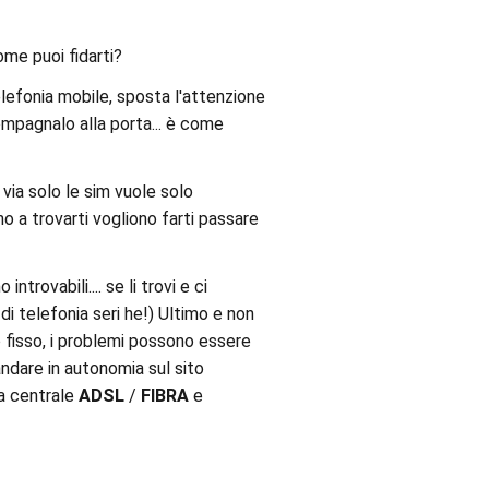
ome puoi fidarti?
elefonia mobile, sposta l'attenzione
compagnalo alla porta... è come
e via solo le sim vuole solo
o a trovarti vogliono farti passare
ntrovabili.... se li trovi e ci
i telefonia seri he!) Ultimo e non
o fisso, i problemi possono essere
andare in autonomia sul sito
la centrale
ADSL
/
FIBRA
e