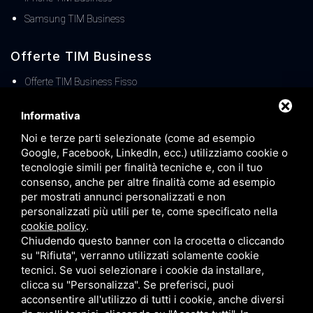
Samsung TIM Business
Offerte TIM Business
Offerte TIM Business Fisso
Offerte TIM Business MOBILE
Informativa
TIM Business Centralino Cloud
Noi e terze parti selezionate (come ad esempio
Offerte TIM Unica Business
Google, Facebook, LinkedIn, ecc.) utilizziamo cookie o
Servizio Denat TIM Business
tecnologie simili per finalità tecniche e, con il tuo
consenso, anche per altre finalità come ad esempio
TIM BUSINESS 5G
per mostrati annunci personalizzati e non
TIM Business Servizi IT
personalizzati più utili per te, come specificato nella
cookie policy
.
Offerte TIM Business Voucher FIBRA
Chiudendo questo banner con la crocetta o cliccando
Offerta TIM Energia
su "Rifiuta", verranno utilizzati solamente cookie
tecnici. Se vuoi selezionare i cookie da installare,
clicca su "Personalizza". Se preferisci, puoi
acconsentire all'utilizzo di tutti i cookie, anche diversi