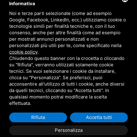
Informativa
TIM Business Centralino Cloud
Noi e terze parti selezionate (come ad esempio
Offerte TIM Unica Business
Google, Facebook, LinkedIn, ecc.) utilizziamo cookie o
Servizio Denat TIM Business
tecnologie simili per finalità tecniche e, con il tuo
consenso, anche per altre finalità come ad esempio
TIM BUSINESS 5G
per mostrati annunci personalizzati e non
TIM Business Servizi IT
personalizzati più utili per te, come specificato nella
cookie policy
.
Offerte TIM Business Voucher FIBRA
Chiudendo questo banner con la crocetta o cliccando
Offerta TIM Energia
su "Rifiuta", verranno utilizzati solamente cookie
tecnici. Se vuoi selezionare i cookie da installare,
clicca su "Personalizza". Se preferisci, puoi
acconsentire all'utilizzo di tutti i cookie, anche diversi
da quelli tecnici, cliccando su "Accetta tutti". In
qualsiasi momento potrai modificare la scelta
effettuata.
Rifiuta
Accetta tutti
Privacy
Sitemap
|
Questo sito è protetto da Google reCAPTCHA v3,
Personalizza
Privacy Policy
Terms of Service
e
di Google.