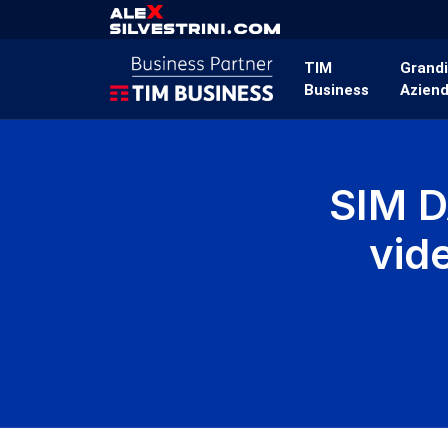
TIM
Grand
Business
Azien
SIM 
vid