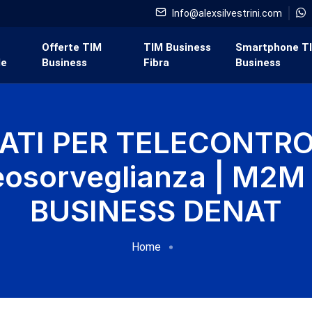
Info@alexsilvestrini.com
i
Offerte TIM
TIM Business
Smartphone T
de
Business
Fibra
Business
DATI PER TELECONTRO
eosorveglianza | M2M
BUSINESS DENAT
Home