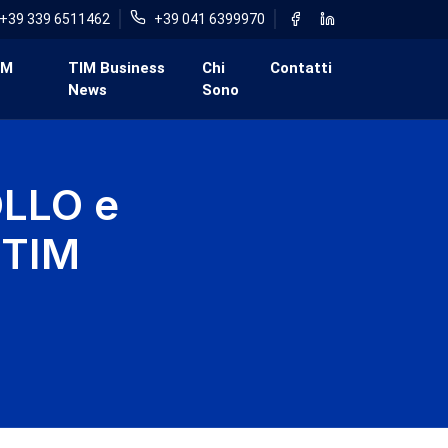
+39 339 6511462
+39 041 6399970
IM
TIM Business
Chi
Contatti
News
Sono
LLO e
 TIM