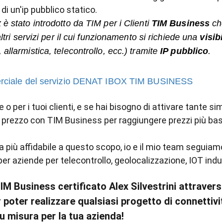
 di un'ip pubblico statico.
x
è stato introdotto da TIM per i Clienti
TIM Business
ch
altri servizi per il cui funzionamento si richiede una
visib
allarmistica, telecontrollo, ecc.) tramite
IP pubblico
.
mmerciale del servizio DENAT IBOX TIM BUSINESS
 o per i tuoi clienti, e se hai bisogno di attivare tante s
l prezzo con TIM Business per raggiungere prezzi più bas
 più affidabile a questo scopo, io e il mio team seguiamo
per aziende per telecontrollo, geolocalizzazione, IOT indu
IM Business certificato Alex Silvestrini attravers
r poter realizzare qualsiasi progetto di connettiv
u misura per la tua azienda!