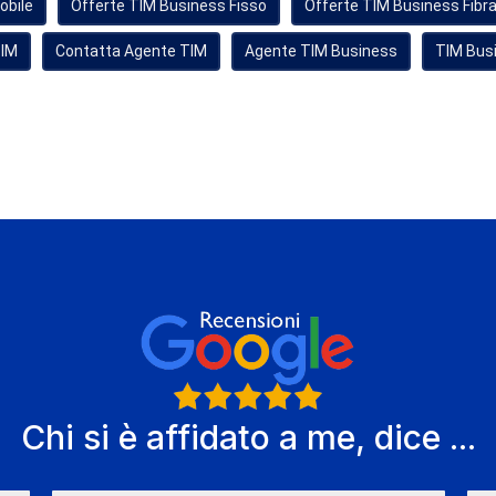
obile
Offerte TIM Business Fisso
Offerte TIM Business Fibr
TIM
Contatta Agente TIM
Agente TIM Business
TIM Busi
Chi si è affidato a me, dice ...