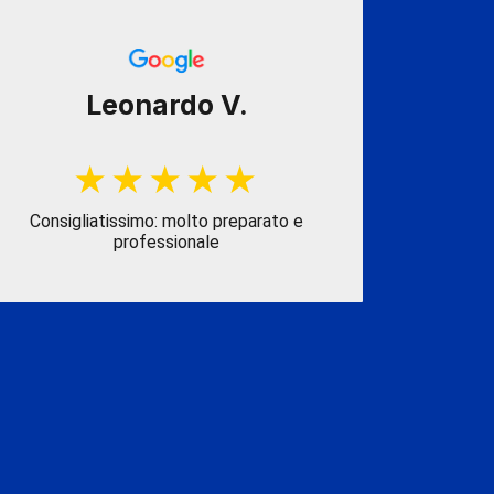
Leonardo V.
Consigliatissimo: molto preparato e
Consigliat
professionale
elevata 