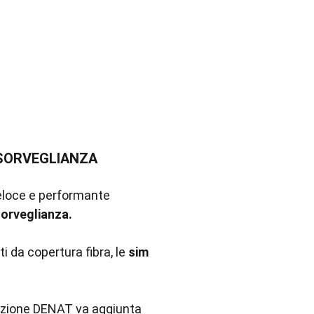
OSORVEGLIANZA
 veloce e performante
sorveglianza.
ti da copertura fibra, le
sim
'opzione DENAT va aggiunta